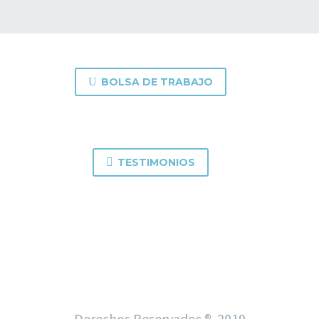
U
BOLSA DE TRABAJO

TESTIMONIOS
I D O C | Inteligencia de Negocios, desarrollo
organizacional y comercial
Derechos Reservados ® 2019